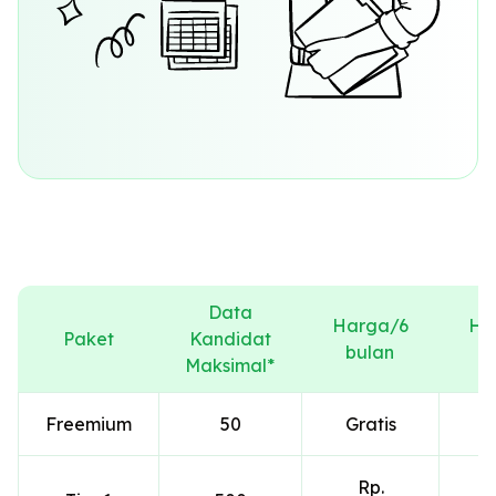
Data
Harga/6
Ha
Paket
Kandidat
bulan
T
Maksimal*
Freemium
50
Gratis
G
Rp.