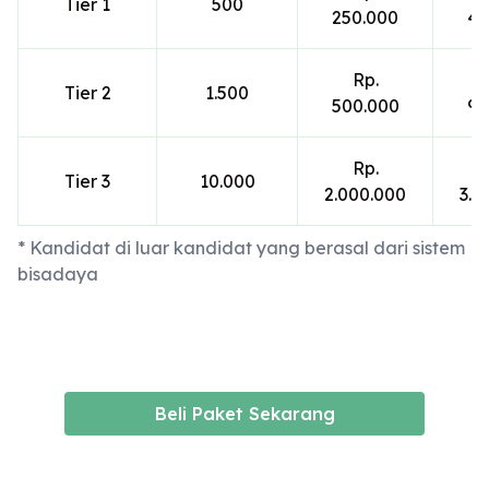
Tier 1
500
250.000
47
Rp.
Tier 2
1.500
500.000
95
Rp.
Tier 3
10.000
2.000.000
3.8
* Kandidat di luar kandidat yang berasal dari sistem
bisadaya
Beli Paket Sekarang