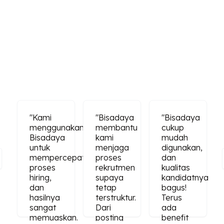
a
"Kami
"Bisadaya
"Bisadaya
menggunakan
membantu
cukup
Bisadaya
kami
mudah
n,
untuk
menjaga
digunakan,
mempercepat
proses
dan
proses
rekrutmen
kualitas
nya
hiring,
supaya
kandidatnya
dan
tetap
bagus!
hasilnya
terstruktur.
Terus
sangat
Dari
ada
memuaskan.
posting
benefit